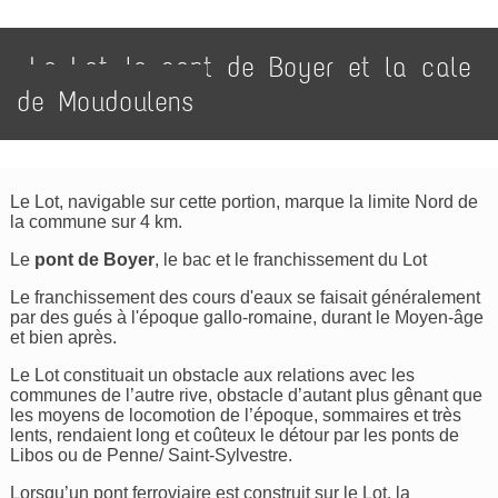
Le Lot, le pont de Boyer et la cale
de Moudoulens
Le Lot, navigable sur cette portion, marque la limite Nord de
la commune sur 4 km.
Le
pont de Boyer
, le bac et le franchissement du Lot
Le franchissement des cours d'eaux se faisait généralement
par des gués à l'époque gallo-romaine, durant le Moyen-âge
et bien après.
Le Lot constituait un obstacle aux relations avec les
communes de l’autre rive, obstacle d’autant plus gênant que
les moyens de locomotion de l’époque, sommaires et très
lents, rendaient long et coûteux le détour par les ponts de
Libos ou de Penne/ Saint-Sylvestre.
Lorsqu’un pont ferroviaire est construit sur le Lot, la