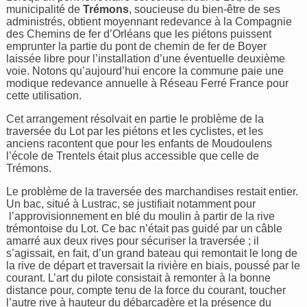
municipalité de
Trémons
, soucieuse du bien-être de ses
administrés, obtient moyennant redevance à la Compagnie
des Chemins de fer d’Orléans que les piétons puissent
emprunter la partie du pont de chemin de fer de Boyer
laissée libre pour l’installation d’une éventuelle deuxième
voie. Notons qu’aujourd’hui encore la commune paie une
modique redevance annuelle à Réseau Ferré France pour
cette utilisation.
Cet arrangement résolvait en partie le problème de la
traversée du Lot par les piétons et les cyclistes, et les
anciens racontent que pour les enfants de Moudoulens
l’école de Trentels était plus accessible que celle de
Trémons.
Le problème de la traversée des marchandises restait entier.
Un bac, situé à Lustrac, se justifiait notamment pour
l’approvisionnement en blé du moulin à partir de la rive
trémontoise du Lot. Ce bac n’était pas guidé par un câble
amarré aux deux rives pour sécuriser la traversée ; il
s’agissait, en fait, d’un grand bateau qui remontait le long de
la rive de départ et traversait la rivière en biais, poussé par le
courant. L’art du pilote consistait à remonter à la bonne
distance pour, compte tenu de la force du courant, toucher
l’autre rive à hauteur du débarcadère et la présence du