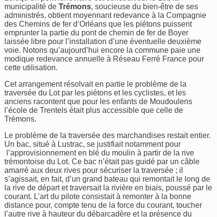
municipalité de
Trémons
, soucieuse du bien-être de ses
administrés, obtient moyennant redevance à la Compagnie
des Chemins de fer d’Orléans que les piétons puissent
emprunter la partie du pont de chemin de fer de Boyer
laissée libre pour l’installation d’une éventuelle deuxième
voie. Notons qu’aujourd’hui encore la commune paie une
modique redevance annuelle à Réseau Ferré France pour
cette utilisation.
Cet arrangement résolvait en partie le problème de la
traversée du Lot par les piétons et les cyclistes, et les
anciens racontent que pour les enfants de Moudoulens
l’école de Trentels était plus accessible que celle de
Trémons.
Le problème de la traversée des marchandises restait entier.
Un bac, situé à Lustrac, se justifiait notamment pour
l’approvisionnement en blé du moulin à partir de la rive
trémontoise du Lot. Ce bac n’était pas guidé par un câble
amarré aux deux rives pour sécuriser la traversée ; il
s’agissait, en fait, d’un grand bateau qui remontait le long de
la rive de départ et traversait la rivière en biais, poussé par le
courant. L’art du pilote consistait à remonter à la bonne
distance pour, compte tenu de la force du courant, toucher
l’autre rive à hauteur du débarcadère et la présence du