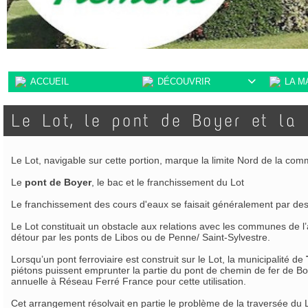
ACCUEIL
DÉCOUVRIR
LA M

Le Lot, le pont de Boyer et la
Le Lot, navigable sur cette portion, marque la limite Nord de la co
Le
pont de Boyer
, le bac et le franchissement du Lot
Le franchissement des cours d'eaux se faisait généralement par des
Le Lot constituait un obstacle aux relations avec les communes de l’
détour par les ponts de Libos ou de Penne/ Saint-Sylvestre.
Lorsqu’un pont ferroviaire est construit sur le Lot, la municipalité de
piétons puissent emprunter la partie du pont de chemin de fer de B
annuelle à Réseau Ferré France pour cette utilisation.
Cet arrangement résolvait en partie le problème de la traversée du Lo