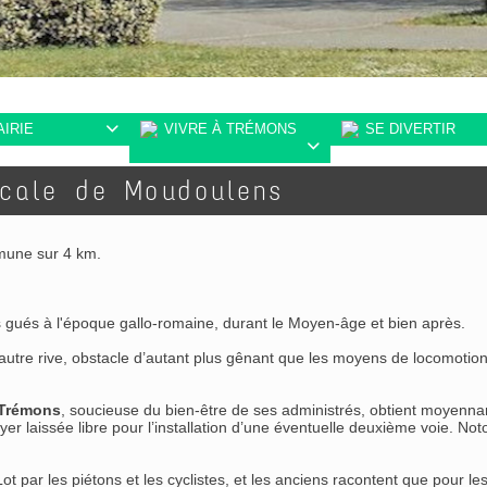
AIRIE
VIVRE À TRÉMONS
SE DIVERTIR


 cale de Moudoulens
mmune sur 4 km.
 gués à l'époque gallo-romaine, durant le Moyen-âge et bien après.
autre rive, obstacle d’autant plus gênant que les moyens de locomotion
Trémons
, soucieuse du bien-être de ses administrés, obtient moyenn
oyer laissée libre pour l’installation d’une éventuelle deuxième voie.
t par les piétons et les cyclistes, et les anciens racontent que pour l