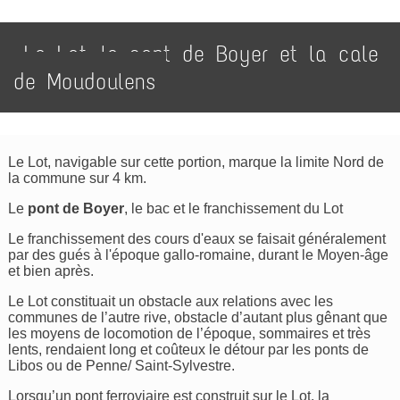
Le Lot, le pont de Boyer et la cale
de Moudoulens
Le Lot, navigable sur cette portion, marque la limite Nord de
la commune sur 4 km.
Le
pont de Boyer
, le bac et le franchissement du Lot
Le franchissement des cours d'eaux se faisait généralement
par des gués à l'époque gallo-romaine, durant le Moyen-âge
et bien après.
Le Lot constituait un obstacle aux relations avec les
communes de l’autre rive, obstacle d’autant plus gênant que
les moyens de locomotion de l’époque, sommaires et très
lents, rendaient long et coûteux le détour par les ponts de
Libos ou de Penne/ Saint-Sylvestre.
Lorsqu’un pont ferroviaire est construit sur le Lot, la