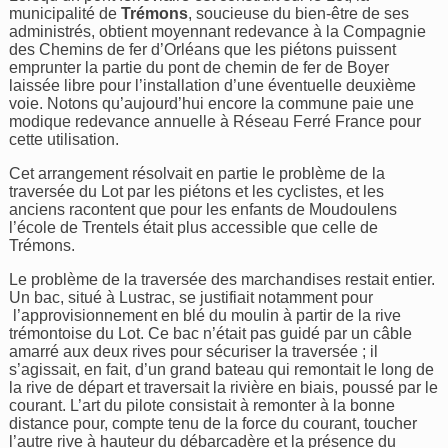
municipalité de
Trémons
, soucieuse du bien-être de ses
administrés, obtient moyennant redevance à la Compagnie
des Chemins de fer d’Orléans que les piétons puissent
emprunter la partie du pont de chemin de fer de Boyer
laissée libre pour l’installation d’une éventuelle deuxième
voie. Notons qu’aujourd’hui encore la commune paie une
modique redevance annuelle à Réseau Ferré France pour
cette utilisation.
Cet arrangement résolvait en partie le problème de la
traversée du Lot par les piétons et les cyclistes, et les
anciens racontent que pour les enfants de Moudoulens
l’école de Trentels était plus accessible que celle de
Trémons.
Le problème de la traversée des marchandises restait entier.
Un bac, situé à Lustrac, se justifiait notamment pour
l’approvisionnement en blé du moulin à partir de la rive
trémontoise du Lot. Ce bac n’était pas guidé par un câble
amarré aux deux rives pour sécuriser la traversée ; il
s’agissait, en fait, d’un grand bateau qui remontait le long de
la rive de départ et traversait la rivière en biais, poussé par le
courant. L’art du pilote consistait à remonter à la bonne
distance pour, compte tenu de la force du courant, toucher
l’autre rive à hauteur du débarcadère et la présence du