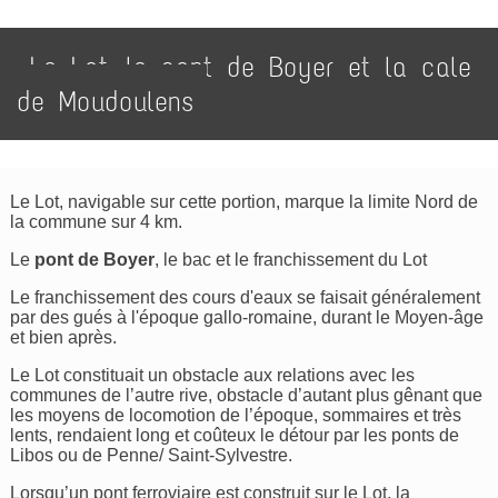
Le Lot, le pont de Boyer et la cale
de Moudoulens
Le Lot, navigable sur cette portion, marque la limite Nord de
la commune sur 4 km.
Le
pont de Boyer
, le bac et le franchissement du Lot
Le franchissement des cours d'eaux se faisait généralement
par des gués à l'époque gallo-romaine, durant le Moyen-âge
et bien après.
Le Lot constituait un obstacle aux relations avec les
communes de l’autre rive, obstacle d’autant plus gênant que
les moyens de locomotion de l’époque, sommaires et très
lents, rendaient long et coûteux le détour par les ponts de
Libos ou de Penne/ Saint-Sylvestre.
Lorsqu’un pont ferroviaire est construit sur le Lot, la