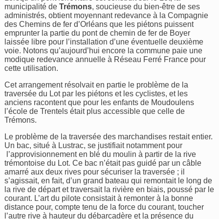
municipalité de
Trémons
, soucieuse du bien-être de ses
administrés, obtient moyennant redevance à la Compagnie
des Chemins de fer d’Orléans que les piétons puissent
emprunter la partie du pont de chemin de fer de Boyer
laissée libre pour l’installation d’une éventuelle deuxième
voie. Notons qu’aujourd’hui encore la commune paie une
modique redevance annuelle à Réseau Ferré France pour
cette utilisation.
Cet arrangement résolvait en partie le problème de la
traversée du Lot par les piétons et les cyclistes, et les
anciens racontent que pour les enfants de Moudoulens
l’école de Trentels était plus accessible que celle de
Trémons.
Le problème de la traversée des marchandises restait entier.
Un bac, situé à Lustrac, se justifiait notamment pour
l’approvisionnement en blé du moulin à partir de la rive
trémontoise du Lot. Ce bac n’était pas guidé par un câble
amarré aux deux rives pour sécuriser la traversée ; il
s’agissait, en fait, d’un grand bateau qui remontait le long de
la rive de départ et traversait la rivière en biais, poussé par le
courant. L’art du pilote consistait à remonter à la bonne
distance pour, compte tenu de la force du courant, toucher
l’autre rive à hauteur du débarcadère et la présence du