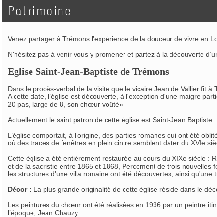
Patrimoine
Venez partager à Trémons l’expérience de la douceur de vivre en Lot-e
N'hésitez pas à venir vous y promener et partez à la découverte d’
Eglise Saint-Jean-Baptiste de Trémons
Dans le procès-verbal de la visite que le vicaire Jean de Vallier fit
A cette date, l’église est découverte, à l'exception d'une maigre par
20 pas, large de 8, son chœur voûté».
Actuellement le saint patron de cette église est Saint-Jean Baptist
L’église comportait, à l’origine, des parties romanes qui ont été obli
où des traces de fenêtres en plein cintre semblent dater du XVIe siè
Cette église a été entièrement restaurée au cours du XIXe siècle : R
et de la sacristie entre 1865 et 1868, Percement de trois nouvelles f
les structures d'une villa romaine ont été découvertes, ainsi qu'une
Décor :
La plus grande originalité de cette église réside dans le déc
Les peintures du chœur ont été réalisées en 1936 par un peintre it
l’époque, Jean Chauzy.