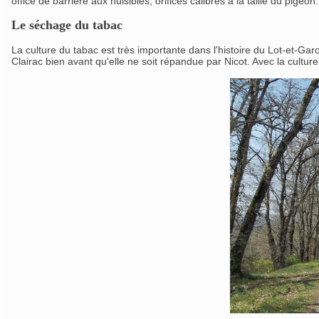
office de barrière aux nuisibles, orifices calibrés à la taille du pigeon.
Le séchage du tabac
La culture du tabac est très importante dans l'histoire du Lot-et-Ga
Clairac bien avant qu'elle ne soit répandue par Nicot. Avec la cultu