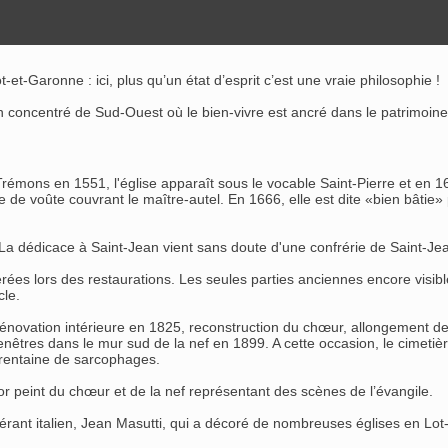
t-Garonne : ici, plus qu’un état d’esprit c’est une vraie philosophie !
un concentré de Sud-Ouest où le bien-vivre est ancré dans le patrimoi
 à Trémons en 1551, l'église apparaît sous le vocable Saint-Pierre et en
tie de voûte couvrant le maître-autel. En 1666, elle est dite «bien bâtie
e. La dédicace à Saint-Jean vient sans doute d'une confrérie de Saint-
térées lors des restaurations. Les seules parties anciennes encore visibl
cle.
énovation intérieure en 1825, reconstruction du chœur, allongement de 
enêtres dans le mur sud de la nef en 1899. A cette occasion, le cimetièr
 trentaine de sarcophages.
or peint du chœur et de la nef représentant des scènes de l’évangile.
inérant italien, Jean Masutti, qui a décoré de nombreuses églises en L