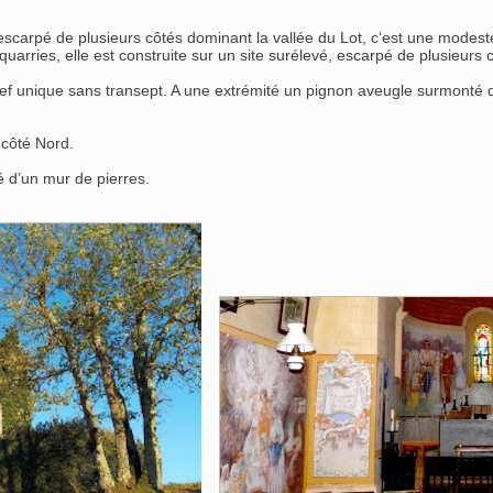
h" escarpé de plusieurs côtés dominant la vallée du Lot, c‘est une mod
équarries, elle est construite sur un site surélevé, escarpé de plusieu
ne nef unique sans transept. A une extrémité un pignon aveugle surmonté
 côté Nord.
ré d’un mur de pierres.