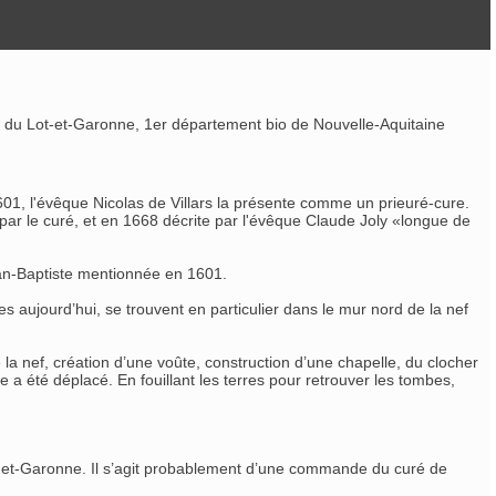
ne du Lot-et-Garonne, 1er département bio de Nouvelle-Aquitaine
 1601, l'évêque Nicolas de Villars la présente comme un prieuré-cure.
» par le curé, et en 1668 décrite par l'évêque Claude Joly «longue de
Jean-Baptiste mentionnée en 1601.
es aujourd’hui, se trouvent en particulier dans le mur nord de la nef
la nef, création d’une voûte, construction d’une chapelle, du clocher
e a été déplacé. En fouillant les terres pour retrouver les tombes,
ot-et-Garonne. Il s’agit probablement d’une commande du curé de