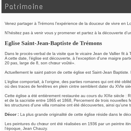
Patrimoine
Venez partager à Trémons l’expérience de la douceur de vivre en Lot-e
N'hésitez pas à venir vous y promener et partez à la découverte d’
Eglise Saint-Jean-Baptiste de Trémons
Dans le procès-verbal de la visite que le vicaire Jean de Vallier fit
A cette date, l’église est découverte, à l'exception d'une maigre par
20 pas, large de 8, son chœur voûté».
Actuellement le saint patron de cette église est Saint-Jean Baptist
L’église comportait, à l’origine, des parties romanes qui ont été obli
où des traces de fenêtres en plein cintre semblent dater du XVIe siè
Cette église a été entièrement restaurée au cours du XIXe siècle : R
et de la sacristie entre 1865 et 1868, Percement de trois nouvelles f
les structures d'une villa romaine ont été découvertes, ainsi qu'une
Décor :
La plus grande originalité de cette église réside dans le déc
Les peintures du chœur ont été réalisées en 1936 par un peintre it
l’époque, Jean Chauzy.