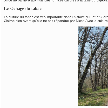
office de barrière aux nuisibles, orifices calibrés à la taille du pigeon.
Le séchage du tabac
La culture du tabac est très importante dans l'histoire du Lot-et-Ga
Clairac bien avant qu'elle ne soit répandue par Nicot. Avec la cultu