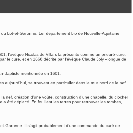
ne du Lot-et-Garonne, 1er département bio de Nouvelle-Aquitaine
 1601, l'évêque Nicolas de Villars la présente comme un prieuré-cure.
» par le curé, et en 1668 décrite par l'évêque Claude Joly «longue de
Jean-Baptiste mentionnée en 1601.
es aujourd’hui, se trouvent en particulier dans le mur nord de la nef
la nef, création d’une voûte, construction d’une chapelle, du clocher
e a été déplacé. En fouillant les terres pour retrouver les tombes,
ot-et-Garonne. Il s’agit probablement d’une commande du curé de