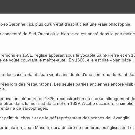
t-Garonne : ici, plus qu’un état d’esprit c’est une vraie philosophie !
un concentré de Sud-Ouest où le bien-vivre est ancré dans le patrimoi
 à Trémons en 1551, l'église apparaît sous le vocable Saint-Pierre et en
tie de voûte couvrant le maître-autel. En 1666, elle est dite «bien bâtie
e. La dédicace à Saint-Jean vient sans doute d'une confrérie de Saint-
térées lors des restaurations. Les seules parties anciennes encore visibl
cle.
énovation intérieure en 1825, reconstruction du chœur, allongement de 
enêtres dans le mur sud de la nef en 1899. A cette occasion, le cimetièr
 trentaine de sarcophages.
or peint du chœur et de la nef représentant des scènes de l’évangile.
inérant italien, Jean Masutti, qui a décoré de nombreuses églises en L