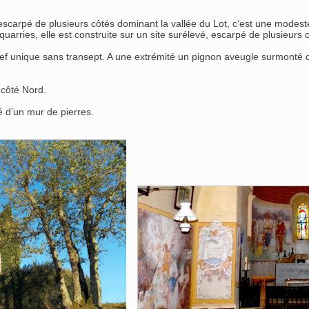
h" escarpé de plusieurs côtés dominant la vallée du Lot, c‘est une mod
équarries, elle est construite sur un site surélevé, escarpé de plusieu
ne nef unique sans transept. A une extrémité un pignon aveugle surmonté
 côté Nord.
ré d’un mur de pierres.