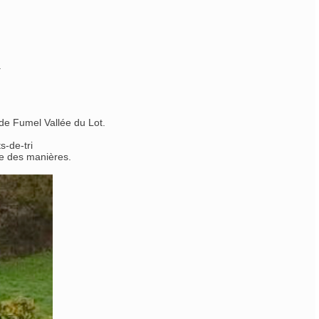
.
de Fumel Vallée du Lot.
ts-de-tri
re des manières.