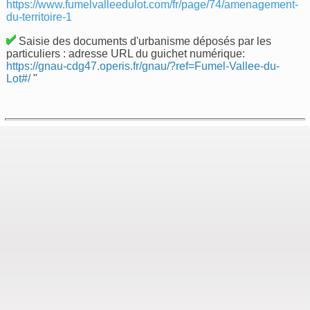
https://www.fumelvalleedulot.com/fr/page/74/amenagement-
du-territoire-1
Saisie des documents d'urbanisme déposés par les
particuliers : adresse URL du guichet numérique:
https://gnau-cdg47.operis.fr/gnau/?ref=Fumel-Vallee-du-
Lot#/
"