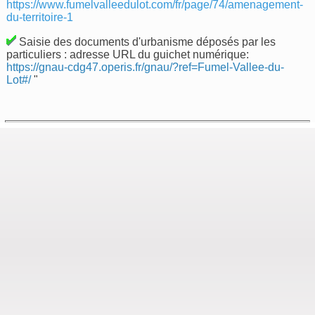
https://www.fumelvalleedulot.com/fr/page/74/amenagement-
du-territoire-1
Saisie des documents d'urbanisme déposés par les
particuliers : adresse URL du guichet numérique:
https://gnau-cdg47.operis.fr/gnau/?ref=Fumel-Vallee-du-
Lot#/
"