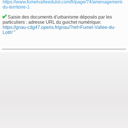
https://www.fumelvalleedulot.com/fr/page/74/amenagement-
du-territoire-1
Saisie des documents d'urbanisme déposés par les
particuliers : adresse URL du guichet numérique:
https://gnau-cdg47.operis.fr/gnau/?ref=Fumel-Vallee-du-
Lot#/
"