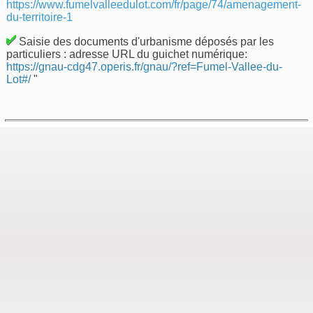
https://www.fumelvalleedulot.com/fr/page/74/amenagement-
du-territoire-1
Saisie des documents d'urbanisme déposés par les
particuliers : adresse URL du guichet numérique:
https://gnau-cdg47.operis.fr/gnau/?ref=Fumel-Vallee-du-
Lot#/
"