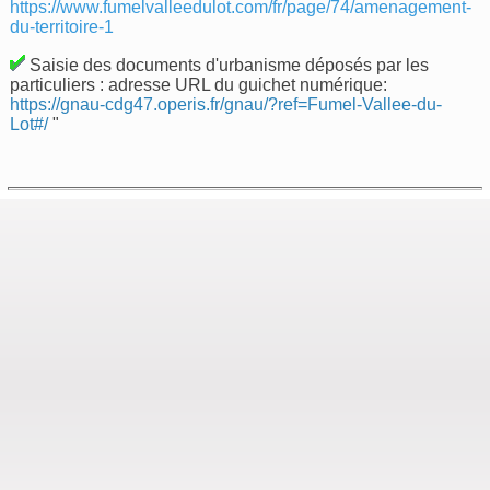
https://www.fumelvalleedulot.com/fr/page/74/amenagement-
du-territoire-1
Saisie des documents d'urbanisme déposés par les
particuliers : adresse URL du guichet numérique:
https://gnau-cdg47.operis.fr/gnau/?ref=Fumel-Vallee-du-
Lot#/
"