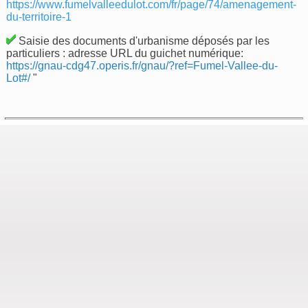
https://www.fumelvalleedulot.com/fr/page/74/amenagement-
du-territoire-1
Saisie des documents d'urbanisme déposés par les
particuliers : adresse URL du guichet numérique:
https://gnau-cdg47.operis.fr/gnau/?ref=Fumel-Vallee-du-
Lot#/
"