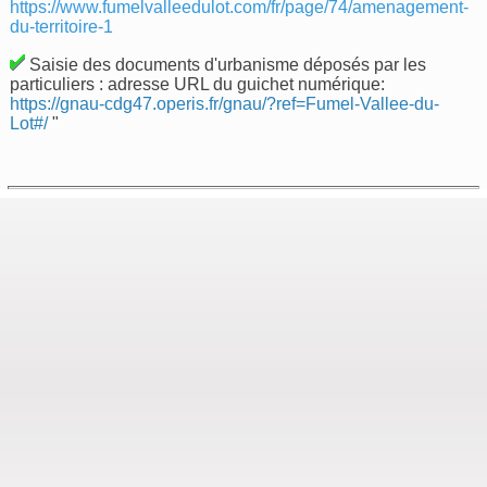
https://www.fumelvalleedulot.com/fr/page/74/amenagement-
du-territoire-1
Saisie des documents d'urbanisme déposés par les
particuliers : adresse URL du guichet numérique:
https://gnau-cdg47.operis.fr/gnau/?ref=Fumel-Vallee-du-
Lot#/
"