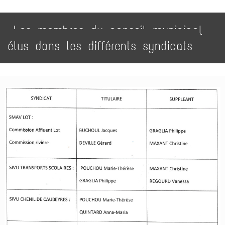
Les membres du conseil municipal
élus dans les différents syndicats