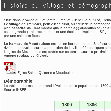
Histoire du village et démograp
Situé dans la vallée du Lot, entre Fumel et Villeneuve-sur-Lot, Trémo
Le village de Trémons
, petit village rural, au cœur de la campagn
plan cadastral de 1830 montre que la petite agglomération située à 
est en grande partie reconstruite et une école est implantée. Siège 
par une salle des fêtes.
Le hameau de Moudoulens
est, lui, en bordure du Lot. Situé sur
rivière. Il pouvait assurer la protection de la villa créée quelques s
L'église de Moudoulens est établie sur ce tertre naturel à proximité
romane rustique du Xl siècle.
Eglise Sainte Quitterie a Moudoulens
Démographie
Le tableau ci-dessous reprend l’évolution de la population de 1800 
Source INSEE