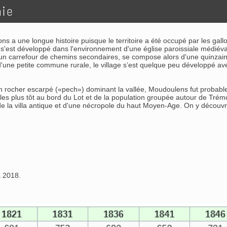
hie
ns a une longue histoire puisque le territoire a été occupé par les gall
e s'est développé dans l'environnement d'une église paroissiale médiéva
un carrefour de chemins secondaires, se compose alors d'une quinzaine 
d'une petite commune rurale, le village s’est quelque peu développé ave
 un rocher escarpé («pech») dominant la vallée, Moudoulens fut probabl
iècles plus tôt au bord du Lot et de la population groupée autour de Tré
 de la villa antique et d'une nécropole du haut Moyen-Age. On y découvr
à 2018.