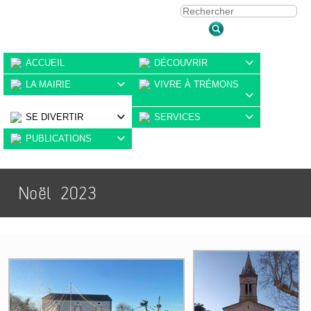
ACCUEIL
DÉCOUVRIR

LA MAIRIE
VIVRE À TRÉMONS


SE DIVERTIR
SERVICES


PUBLICATIONS

Noël 2023