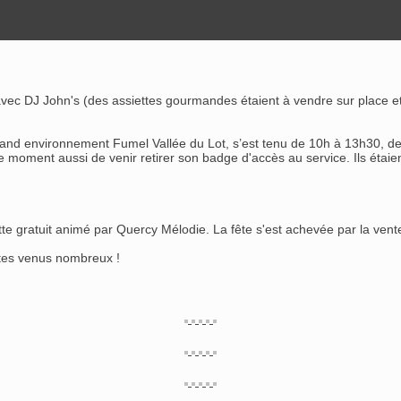
ec DJ John's (des assiettes gourmandes étaient à vendre sur place et 
d environnement Fumel Vallée du Lot, s’est tenu de 10h à 13h30, deva
 le moment aussi de venir retirer son badge d'accès au service. Ils étai
te gratuit animé par Quercy Mélodie. La fête s'est achevée par la vente
êtes venus nombreux !