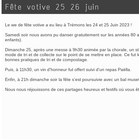
Fête votive 25 26 juin
Le we de fête votive a eu lieu à Trémons les 24 et 25 Juin 2023 !
Samedi soir nous avons pu danser gratuitement sur les années 80 av
enfants).
Dimanche 25, après une messe à 9h30 animée par la chorale, un stan
mode de tri et de collecte sur le point de se mettre en place. Ce fut
bonnes pratiques de tri et de compostage.
Puis, à 11h30, un vin d'honneur fut offert suivi d'un repas Paëlla.
Enfin, à 21h dimanche soir la fête s’est poursuivie avec un bal muset
Nous nous réjouissons de ces partages heureux et festifs où vous 