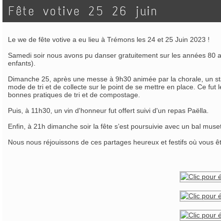
Fête votive 25 26 juin
Le we de fête votive a eu lieu à Trémons les 24 et 25 Juin 2023 !
Samedi soir nous avons pu danser gratuitement sur les années 80 av
enfants).
Dimanche 25, après une messe à 9h30 animée par la chorale, un stan
mode de tri et de collecte sur le point de se mettre en place. Ce fut
bonnes pratiques de tri et de compostage.
Puis, à 11h30, un vin d'honneur fut offert suivi d'un repas Paëlla.
Enfin, à 21h dimanche soir la fête s’est poursuivie avec un bal muset
Nous nous réjouissons de ces partages heureux et festifs où vous 