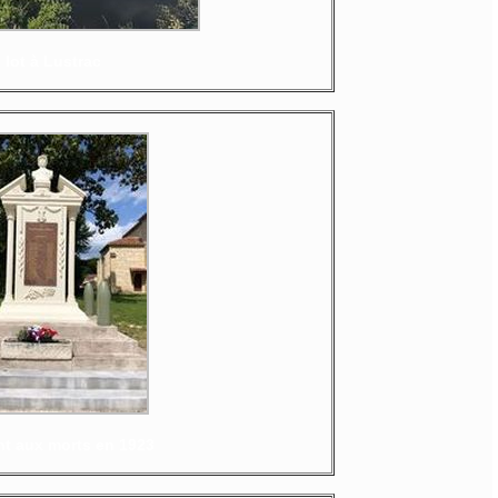
 lot à Lustrac
 aux morts en 1923