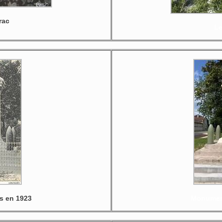
rac
Le
s en 1923
Monument