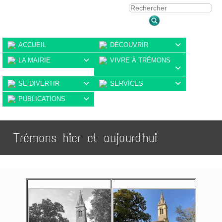
ACCUEIL
DÉCOUVRIR

LA MAIRIE
VIVRE À TRÉMONS


SE DIVERTIR
SERVICES


PUBLICATIONS

Trémons hier et aujourd'hui