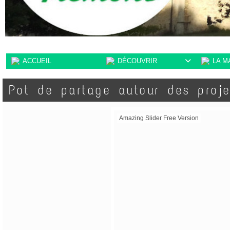
ACCUEIL
DÉCOUVRIR
LA M

Pot de partage autour des proje
Amazing Slider Free Version