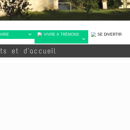
AIRIE
VIVRE À TRÉMONS
SE DIVERTIR


ts et d'accueil