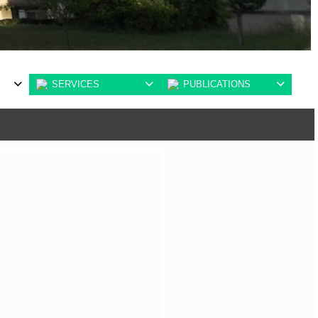
SERVICES
PUBLICATIONS


