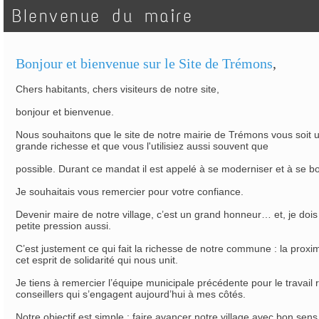
BIenvenue du maire
Bonjour et bienvenue sur le Site de Trémons
,
Chers habitants, chers visiteurs de notre site,
bonjour et bienvenue.
Nous souhaitons que le site de notre mairie de Trémons vous soit ut
grande richesse et que vous l'utilisiez aussi souvent que
possible. Durant ce mandat il est appelé à se moderniser et à se bo
Je souhaitais vous remercier pour votre confiance.
Devenir maire de notre village, c’est un grand honneur… et, je dois
petite pression aussi.
C’est justement ce qui fait la richesse de notre commune : la proxim
cet esprit de solidarité qui nous unit.
Je tiens à remercier l’équipe municipale précédente pour le travail r
conseillers qui s’engagent aujourd’hui à mes côtés.
Notre objectif est simple : faire avancer notre village avec bon sen