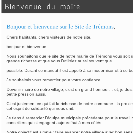
BIenvenue du maire
Bonjour et bienvenue sur le Site de Trémons
,
Chers habitants, chers visiteurs de notre site,
bonjour et bienvenue.
Nous souhaitons que le site de notre mairie de Trémons vous soit ut
grande richesse et que vous l'utilisiez aussi souvent que
possible. Durant ce mandat il est appelé à se moderniser et à se bo
Je souhaitais vous remercier pour votre confiance.
Devenir maire de notre village, c’est un grand honneur… et, je dois
petite pression aussi.
C’est justement ce qui fait la richesse de notre commune : la proxim
cet esprit de solidarité qui nous unit.
Je tiens à remercier l’équipe municipale précédente pour le travail r
conseillers qui s’engagent aujourd’hui à mes côtés.
Notre objectif est simple : faire avancer notre village avec bon sen