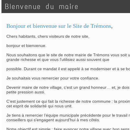
BIenvenue du maire
Bonjour et bienvenue sur le Site de Trémons
,
Chers habitants, chers visiteurs de notre site,
bonjour et bienvenue.
Nous souhaitons que le site de notre mairie de Trémons vous soit ut
grande richesse et que vous l'utilisiez aussi souvent que
possible. Durant ce mandat il est appelé à se moderniser et à se bo
Je souhaitais vous remercier pour votre confiance.
Devenir maire de notre village, c’est un grand honneur… et, je dois
petite pression aussi.
C’est justement ce qui fait la richesse de notre commune : la proxim
cet esprit de solidarité qui nous unit.
Je tiens à remercier l’équipe municipale précédente pour le travail r
conseillers qui s’engagent aujourd’hui à mes côtés.
Notre objectif est simple : faire avancer notre village avec bon sen