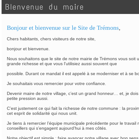
BIenvenue du maire
Bonjour et bienvenue sur le Site de Trémons
,
Chers habitants, chers visiteurs de notre site,
bonjour et bienvenue.
Nous souhaitons que le site de notre mairie de Trémons vous soit ut
grande richesse et que vous l'utilisiez aussi souvent que
possible. Durant ce mandat il est appelé à se moderniser et à se bo
Je souhaitais vous remercier pour votre confiance.
Devenir maire de notre village, c’est un grand honneur… et, je dois
petite pression aussi.
C’est justement ce qui fait la richesse de notre commune : la proxim
cet esprit de solidarité qui nous unit.
Je tiens à remercier l’équipe municipale précédente pour le travail r
conseillers qui s’engagent aujourd’hui à mes côtés.
Notre objectif est simple : faire avancer notre village avec bon sen