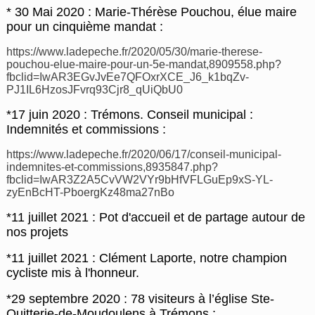
* 30 Mai 2020 : Marie-Thérèse Pouchou, élue maire
pour un cinquième mandat :
https://www.ladepeche.fr/2020/05/30/marie-therese-
pouchou-elue-maire-pour-un-5e-mandat,8909558.php?
fbclid=IwAR3EGvJvEe7QFOxrXCE_J6_k1bqZv-
PJ1IL6HzosJFvrq93Cjr8_qUiQbU0
*17 juin 2020 : Trémons. Conseil municipal :
Indemnités et commissions :
https://www.ladepeche.fr/2020/06/17/conseil-municipal-
indemnites-et-commissions,8935847.php?
fbclid=IwAR3Z2A5CvVW2VYr9bHfVFLGuEp9xS-YL-
zyEnBcHT-PboergKz48ma27nBo
*11 juillet 2021 : Pot d'accueil et de partage autour de
nos projets
*11 juillet 2021 : Clément Laporte, notre champion
cycliste mis à l'honneur.
*29 septembre 2020 : 78 visiteurs à l’église Ste-
Quitterie-de-Moudoulens à Trémons :