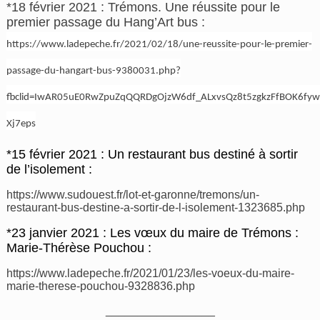
*18 février 2021 : Trémons. Une réussite pour le
premier passage du Hang’Art bus :
https://www.ladepeche.fr/2021/02/18/une-reussite-pour-le-premier-
passage-du-hangart-bus-9380031.php?
fbclid=IwAR05uE0RwZpuZqQQRDgOjzW6df_ALxvsQz8t5zgkzFfBOK6fyw
Xj7eps
*15 février 2021 : Un restaurant bus destiné à sortir
de l’isolement :
https://www.sudouest.fr/lot-et-garonne/tremons/un-
restaurant-bus-destine-a-sortir-de-l-isolement-1323685.php
*23 janvier 2021 : Les vœux du maire de Trémons :
Marie-Thérèse Pouchou :
https://www.ladepeche.fr/2021/01/23/les-voeux-du-maire-
marie-therese-pouchou-9328836.php
_________________