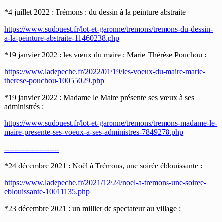
*4 juillet 2022 : Trémons : du dessin à la peinture abstraite
https://www.sudouest.fr/lot-et-garonne/tremons/tremons-du-dessin-
a-la-peinture-abstraite-11460238.php
*19 janvier 2022 : les vœux du maire : Marie-Thérèse Pouchou :
https://www.ladepeche.fr/2022/01/19/les-voeux-du-maire-marie-
therese-pouchou-10055029.php
*19 janvier 2022 : Madame le Maire présente ses vœux à ses
administrés :
https://www.sudouest.fr/lot-et-garonne/tremons/tremons-madame-le-
maire-presente-ses-voeux-a-ses-administres-7849278.php
----------------------
*24 décembre 2021 : Noël à Trémons, une soirée éblouissante :
https://www.ladepeche.fr/2021/12/24/noel-a-tremons-une-soiree-
eblouissante-10011135.php
*23 décembre 2021 : un millier de spectateur au village :