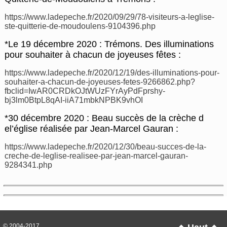
https://www.ladepeche.fr/2020/09/29/78-visiteurs-a-leglise-
ste-quitterie-de-moudoulens-9104396.php
*Le 19 décembre 2020 : Trémons. Des illuminations
pour souhaiter à chacun de joyeuses fêtes :
https://www.ladepeche.fr/2020/12/19/des-illuminations-pour-
souhaiter-a-chacun-de-joyeuses-fetes-9266862.php?
fbclid=IwAR0CRDkOJtWUzFYrAyPdFprshy-
bj3lm0BtpL8qAI-iiA71mbkNPBK9vhOI
*30 décembre 2020 : Beau succès de la crèche d
el’église réalisée par Jean-Marcel Gauran :
https://www.ladepeche.fr/2020/12/30/beau-succes-de-la-
creche-de-leglise-realisee-par-jean-marcel-gauran-
9284341.php
© 2004-2017