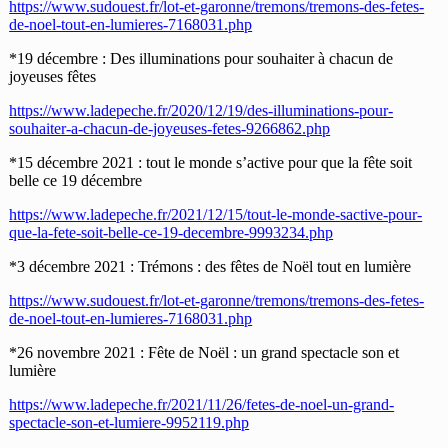
https://www.sudouest.fr/lot-et-garonne/tremons/tremons-des-fetes-
de-noel-tout-en-lumieres-7168031.php
*19 décembre : Des illuminations pour souhaiter à chacun de
joyeuses fêtes
https://www.ladepeche.fr/2020/12/19/des-illuminations-pour-
souhaiter-a-chacun-de-joyeuses-fetes-9266862.php
*15 décembre 2021 : tout le monde s’active pour que la fête soit
belle ce 19 décembre
https://www.ladepeche.fr/2021/12/15/tout-le-monde-sactive-pour-
que-la-fete-soit-belle-ce-19-decembre-9993234.php
*3 décembre 2021 : Trémons : des fêtes de Noël tout en lumière
https://www.sudouest.fr/lot-et-garonne/tremons/tremons-des-fetes-
de-noel-tout-en-lumieres-7168031.php
*26 novembre 2021 : Fête de Noël : un grand spectacle son et
lumière
https://www.ladepeche.fr/2021/11/26/fetes-de-noel-un-grand-
spectacle-son-et-lumiere-9952119.php