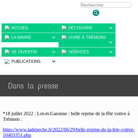
ACCUEIL
DÉCOUVRIR

LA MAIRIE
VIVRE À TRÉMONS


SE DIVERTIR
SERVICES


PUBLICATIONS

Dans la presse
*18 juillet 2022 : Lot-et-Garonne : belle reprise de la fête votive à
Trémons :
https://www.ladepeche.fr/2022/06/29/belle-reprise-de-la-fete-votive-
10403351.php