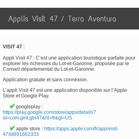
Applis Visit 47 / Terra Aventura
VISIT 47
:
Appli Visit 47 : C’est une application touristique parfaite pour
explorer les richesses du Lot-et-Garonne, proposée par le
Conseil départemental du Lot-et-Garonne.
Application gratuite et sans connexion.
L’appli Visit 47 est une application disponible sur l’Apple
Store et Google Play.
googleplay :
https://play.google.com/store/apps/details?
id=com.gmt.gtn47&hl=fr&gl=US
apple store :
https://apps.apple.com/fr/app/visit-
47/id891662333