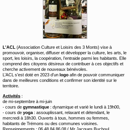
L'ACL
(
Association Culture et Loisirs des 3 Monts
) vise à
promouvoir, organiser, diffuser et développer la culture, les arts, le
sport, les loisirs, la coopération, l’entraide parmi les habitants. Elle
comprend des citoyens désireux de contribuer à ces objectifs et
cherche activement de nouveaux bénévoles.
L’ACL s’est doté en 2023 d’un
logo
afin de pouvoir communiquer
dans de meilleures conditions et confirmer son identité sur le
territoire.
Activités
:
de mi-septembre à mi-juin
- cours de
gymnastique
: dynamique et varié le lundi à 19h00,
- cours de
yoga
: assouplissant, relaxant et détendant, le
mercredi à 18h30. Ouverts à tous, hommes ou femmes,
habitants de Trémons ou des communes voisines.
Renseignements : 06 48 84 86 08 ( Mr Jacques Buchoul,