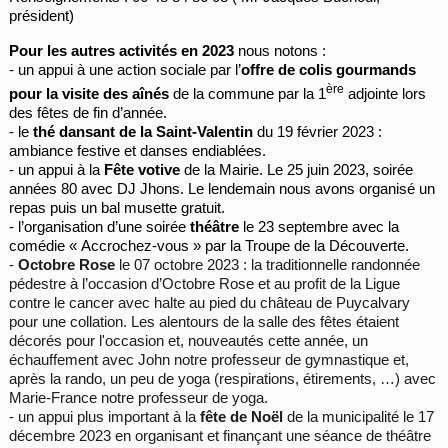
président)
Pour les autres activités en 2023
nous notons :
- un appui à une action sociale par l’
offre de colis gourmands
ère
pour la visite des aînés
de la commune par la 1
adjointe lors
des fêtes de fin d’année.
- le
thé dansant de la Saint-Valentin
du 19 février 2023 :
ambiance festive et danses endiablées.
- un appui à la
Fête votive
de la Mairie. Le 25 juin 2023, soirée
années 80 avec DJ Jhons. Le lendemain nous avons organisé un
repas puis un bal musette gratuit.
- l’organisation d’une soirée
théâtre
le 23 septembre avec la
comédie « Accrochez-vous » par la Troupe de la Découverte.
-
Octobre Rose
le 07 octobre 2023 : la traditionnelle randonnée
pédestre à l’occasion d’Octobre Rose et au profit de la Ligue
contre le cancer avec halte au pied du château de Puycalvary
pour une collation. Les alentours de la salle des fêtes étaient
décorés pour l'occasion et, nouveautés cette année, un
échauffement avec John notre professeur de gymnastique et,
après la rando, un peu de yoga (respirations, étirements, …) avec
Marie-France notre professeur de yoga.
- un appui plus important à la
fête de Noël
de la municipalité le 17
décembre 2023 en organisant et finançant une séance de théâtre